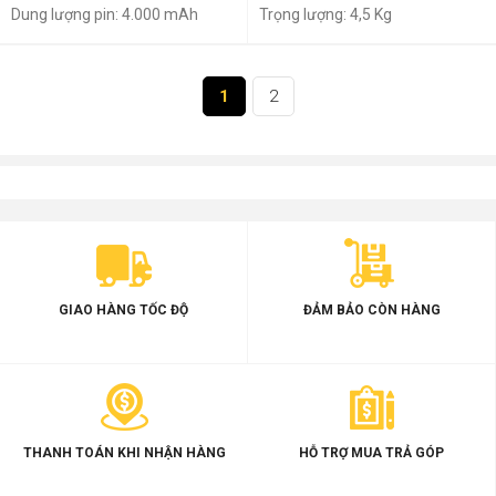
Dung lượng pin: 4.000 mAh
Trọng lượng: 4,5 Kg
Trạm station 5 trong 1. Hút bụi
tự động
Sấy khô bằng khí nóng
1
2
Thời gian sạc: 4,5h
GIAO HÀNG TỐC ĐỘ
ĐẢM BẢO CÒN HÀNG
THANH TOÁN KHI NHẬN HÀNG
HỖ TRỢ MUA TRẢ GÓP