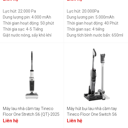
Lực hút: 22.000 Pa
Lực hút: 20.000Pa
Dung lượng pin: 4.000 mAh
Dung lương pin: 5.000mAh
Thời gian hoạt động: 50 phút
Thời gian hoạt động: 40 Phút
Thời gia sạc: 4-5 Tiếng
Thời gian sạc: 4 tiếng
Giặt nước nóng, sấy khô khí
Dung tích bình nước bẩn: 650ml
nóng
Dung tích bình nước sạch: 900ml
Máy lau nhà cầm tay Tineco
Máy hút bụi lau nhà cầm tay
Floor One Stretch S6 (QT)-2025
Tineco Floor One Switch S6
(QT)
Liên hệ
Liên hệ