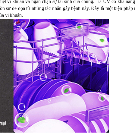
 diệt vi khuẩn và ngăn chặn sự tái sinh của chúng. Tia UV có khả năn
òn sự đe dọa từ những tác nhân gây bệnh này. Đây là một biện phá
ủa vi khuẩn.