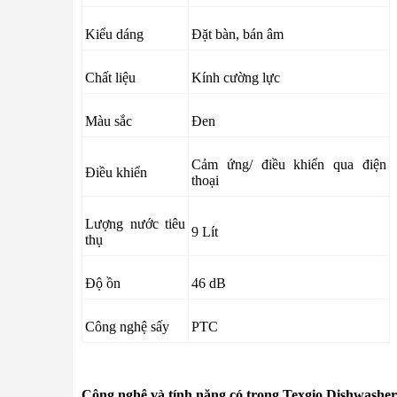
Kiểu dáng
Đặt bàn, bán âm
Chất liệu
Kính cường lực
Màu sắc
Đen
Cảm ứng/ điều khiển qua điện
Điều khiển
thoại
Lượng nước tiêu
9 Lít
thụ
Độ ồn
46 dB
Công nghệ sấy
PTC
Công nghệ và tính năng có trong Texgio Dishwa