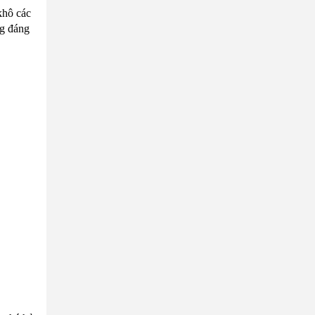
khô các
ng đáng