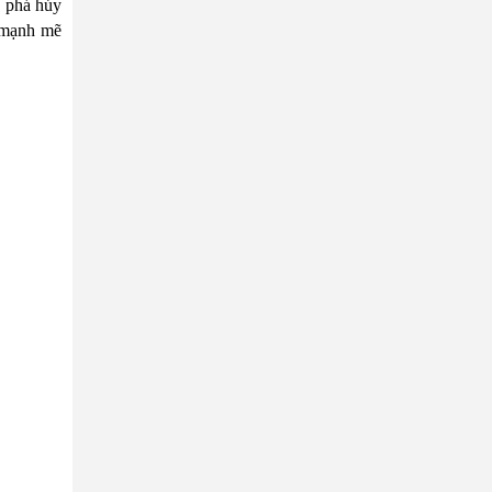
g phá hủy
p mạnh mẽ