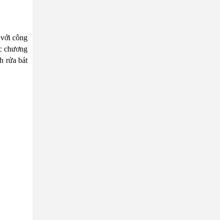
 với công
ác chương
h rửa bát