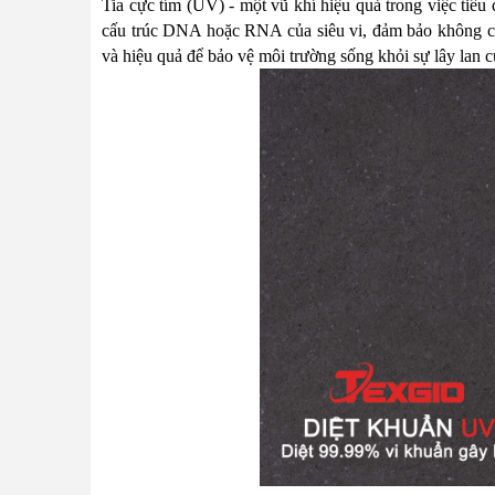
Tia cực tím (UV) - một vũ khí hiệu quả trong việc tiêu
cấu trúc DNA hoặc RNA của siêu vi, đảm bảo không c
và hiệu quả để bảo vệ môi trường sống khỏi sự lây lan c