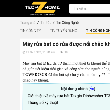
Trang chủ
Tin tức
Tin Công Nghệ
TIN CÔNG TY
TIN TUYỂN DỤNG
TIN CÔNG NG
Máy rửa bát có rửa được nổi chảo
11-09-2023, 11:28 am
382
Máy rửa bát từ lâu đã trở thành một thiết bị không thể t
đã giúp tiết kiệm thời gian và công sức cho người dùng
TGWFD78GB
đã thu hút sự chú ý của nhiều người. Tr
chảo
hay không.
Nội dung chính
Ẩn
[
]
Giới thiệu về máy rửa bát Texgio Dishwasher 
Thông số kỹ thuật