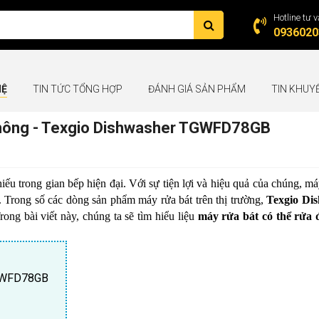
Hotline tư v
0936020
HỆ
TIN TỨC TỔNG HỢP
ĐÁNH GIÁ SẢN PHẨM
TIN KHUY
 không - Texgio Dishwasher TGWFD78GB
hiếu trong gian bếp hiện đại. Với sự tiện lợi và hiệu quả của chúng, má
. Trong số các dòng sản phẩm máy rửa bát trên thị trường,
Texgio Di
ong bài viết này, chúng ta sẽ tìm hiểu liệu
máy rửa bát có thể rửa 
TGWFD78GB