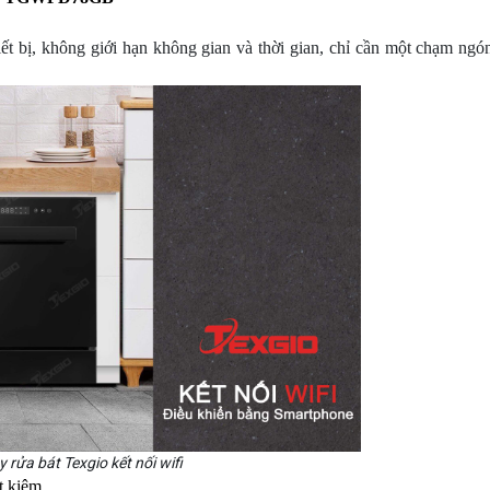
ết bị, không giới hạn không gian và thời gian, chỉ cần một chạm ngón
 rửa bát Texgio kết nối wifi
t kiệm