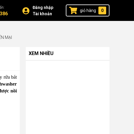
ấn:
Đăng nhập
giỏ hàng
0
386
Tài khoản
ẾN MẠI
XEM NHIỀU
y rửa bát
shwasher
được nồi