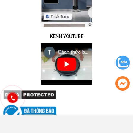
KÊNH YOUTUBE
Công ty TNHH TECHZHOME GPDKKD: 0109965380 do SKH & ĐT TP Hà Nội cấp