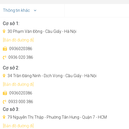
Thông tin khác
Cơ sở 1:
30 Phạm Văn Đồng - Cầu Giấy - Hà Nội
[Bản đồ đường đi]
0936020386
0936 020 386
Cơ sở 2:
34 Trần Đăng Ninh - Dịch Vong - Cầu Giấy - Hà Nội
[Bản đồ đường đi]
0936020386
Động cơ không chổi than tốc độ cao 150.000 vòng/phút
0933 000 386
Làm sạch sâu hơn
Cơ sở 3:
79 Nguyễn Thị Thập - Phường Tân Hưng - Quận 7 - HCM
[Bản đồ đường đi]