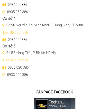
0936020386
0935 350 386
Cơ sở 4:
Số 90 Nguyễn Thị Minh Khai, P. Hưng Bình, TP. Vinh
[Bản đồ đường đi]
0936020386
Cơ sở 5:
Số 52 Hồng Tiến, P. Bồ Đề, Hà Nội
[Bản đồ đường đi]
0936 020 386
0933 000 386
Thời gian sử dụng lên tới 90 phút dễ dàng làm sạch ngôi
nhà diện tích 170 mét vuông
FANPAGE FACEBOOK