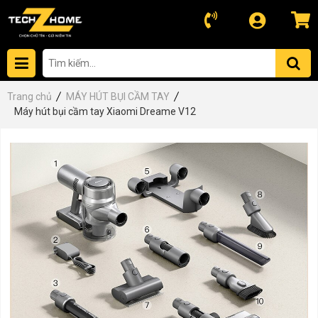
Trang chủ
MÁY HÚT BỤI CẦM TAY
Máy hút bụi cầm tay Xiaomi Dreame V12