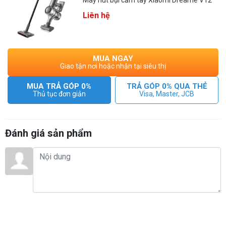
Liên hệ
MUA NGAY
Giao tận nơi hoặc nhận tại siêu thị
MUA TRẢ GÓP 0%
TRẢ GÓP 0% QUA THẺ
Thủ tục đơn giản
Visa, Master, JCB
Đánh giá sản phẩm
Ưu điểm
150,000rpm2 động cơ tốc độ cao.
90 phút sử dụng 1 lần sạc.
Màn hình LED thông minh
Loại bỏ đến 99.9% bụi bẩn và vi khuẩn