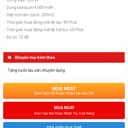
-
Dung lượng pin:4.000 mAh
-
Diện tích làm sạch: 200m2
-
Thời gian hoạt động chế độ lau: 40 Phút
-
Thời gian hoạt động chế độ hút bụi: 60 Phút
-
Độ ồn: 75 dB
Khuyến mại kèm theo
Tặng nước lau sàn chuyên dụng
MUA NGAY
Giao tận nơi hoặc nhận tại siêu thị
MUA NGAY
Giao Tận Nơi Hoặc Nhận Tại Cửa Hàng
TRẢ GÓP QUA THẺ