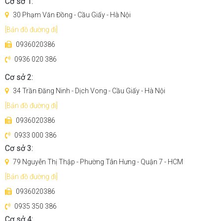
Cơ sở 1:
30 Phạm Văn Đồng - Cầu Giấy - Hà Nội
[Bản đồ đường đi]
M20 tích hợp 5 chức năng trong 1 sản phẩm.
0936020386
Được trang bị nhiều đầu hút, dễ dàng thay đổi các đầu hút
0936 020 386
để thực hiện các nhiệm vụ làm sạch khác nhau. Từ lau sàn,
hút bụi, loại bỏ mạt trên chăn ga, gối, làm sạch trong oto.
Cơ sở 2:
34 Trần Đăng Ninh - Dịch Vong - Cầu Giấy - Hà Nội
[Bản đồ đường đi]
0936020386
0933 000 386
Cơ sở 3:
79 Nguyễn Thị Thập - Phường Tân Hưng - Quận 7 - HCM
[Bản đồ đường đi]
0936020386
0935 350 386
Cơ sở 4: