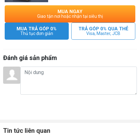
MUA NGAY
Giao tận nơi hoặc nhận tại siêu thị
MUA TRẢ GÓP 0%
TRẢ GÓP 0% QUA THẺ
Thủ tục đơn giản
Visa, Master, JCB
Đánh giá sản phẩm
Thiết kế nằm phẳng 180°
M20 có thiết kế đặc biệt, có thể nằm phẳng để lau sàn, làm
sạch được ở các khu vực có gầm thấp mà đa phần các máy
không làm được. Với thiết kế đặc biệt, giúp tách nước và
không khí, không bị nước lọt vào động cơ như các máy
thông thường khác. Do vậy việc vệ sinh các khu vực có gầm
thấp trở nên dễ hơn bao giờ hết
Tin tức liên quan