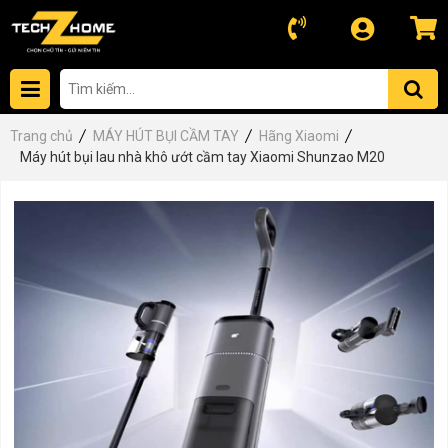
Trang chủ
MÁY HÚT BỤI CẦM TAY
Hãng Xiaomi
Máy hút bụi lau nhà khô ướt cầm tay Xiaomi Shunzao M20