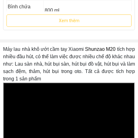
Bình chứa
800 ml
nước sạch
Xem thêm
Bình chứa
700 ml
nước bẩn
Trọng lượng ở
Máy lau nhà khô ướt cầm tay Xiaomi
Shunzao M20
tích hợp
5 Kg
chế độ lau sàn
nhiều đầu hút, có thể làm việc được nhiều chế độ khác nhau
như: Lau sàn nhà, hút bụi sàn, hút bụi đồ vật, hút bụi và làm
Trọng lượng ở
3 Kg
sạch đệm, thảm, hút bụi trong oto. Tất cả được tích hợp
chế độ hút
trong 1 sản phẩm
Xuất xứ
Trung Quốc
Bảo hành
Bảo hành 12 tháng