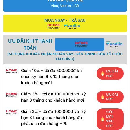
Visa, Master, JCB
MUA NGAY - TRẢ SAU
ƯU ĐÃI KHI THANH
TOÁN
(SỬ DỤNG KHI XÁC NHẬN KHOẢN VAY TRÊN TRANG CỦA TỔ CHỨC
TÀI CHÍNH)
Giảm 10% – tối đa 500.000đ khi
ƯU ĐÃI
HOT
chọn kỳ hạn 6 & 12 tháng cho
khách hàng mới
Giảm 3% – tối đa 100.000đ với kỳ
ƯU ĐÃI
HOT
hạn 3 tháng cho khách hàng mới
Giảm 3% – tối đa 100.000đ với kỳ
SIÊU
MỚI,
hạn 3 tháng cho khách hàng đã
SIÊU
phát sinh đơn hàng HPL
HOT