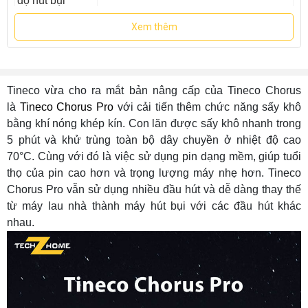
độ hút bụi
Xem thêm
Lực hút ở chế
14.000 Pa
độ lau
- Chế độ lau: 78 dB
Độ ồn
- Chế độ hút: 74 dB
Tineco vừa cho ra mắt bản nâng cấp của Tineco Chorus
là
Tineco Chorus Pro
với cải tiến thêm chức năng sấy khô
Dung tích bình
- Bình nước sạch: 850 ml
bằng khí nóng khép kín. Con lăn được sấy khô nhanh trong
chứa nước
- Bình nước bẩn: 720 ml
5 phút và khử trùng toàn bộ dây chuyền ở nhiệt độ cao
70°C. Cùng với đó là việc sử dụng pin dạng mềm, giúp tuổi
- Chế độ lau: 5,1 Kg
Trọng lượng
thọ của pin cao hơn và trọng lượng máy nhẹ hơn. Tineco
- Chế độ hút: 1,9 Kg
Chorus Pro vẫn sử dụng nhiều đầu hút và dễ dàng thay thế
từ máy lau nhà thành máy hút bụi với các đầu hút khác
Xuất xứ
Trung Quốc
nhau.
Bảo hành
18 Tháng