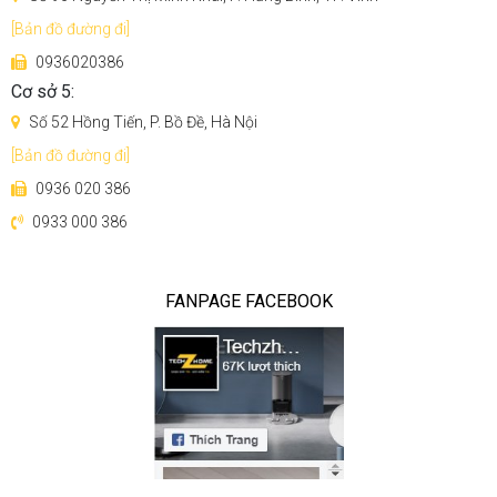
[Bản đồ đường đi]
0936020386
Cơ sở 5:
Số 52 Hồng Tiến, P. Bồ Đề, Hà Nội
[Bản đồ đường đi]
0936 020 386
0933 000 386
FANPAGE FACEBOOK
Tineco Chorus Pro ở chế độ hút bụi được sử dụng hệ
thống lọc 5 cấp mạnh mẽ và sạch hơn
Toàn bộ máy được khép kín và có 5 cấp độ lọc. Lọc hiệu
quả 99,97% bụi mịn có kích thước nhỏ tới 0,3 micromet, thải
ra ngoài không khí sạch trong lành, bảo vệ sức khỏe cho
môi trường gia đình bạn