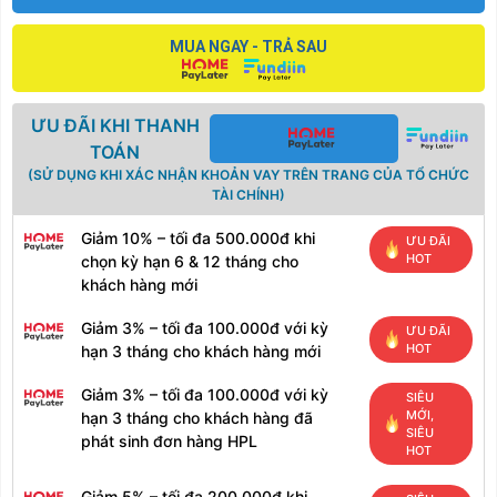
MUA NGAY - TRẢ SAU
ƯU ĐÃI KHI THANH
TOÁN
(SỬ DỤNG KHI XÁC NHẬN KHOẢN VAY TRÊN TRANG CỦA TỔ CHỨC
TÀI CHÍNH)
Giảm 10% – tối đa 500.000đ khi
ƯU ĐÃI
HOT
chọn kỳ hạn 6 & 12 tháng cho
khách hàng mới
Giảm 3% – tối đa 100.000đ với kỳ
ƯU ĐÃI
HOT
hạn 3 tháng cho khách hàng mới
Giảm 3% – tối đa 100.000đ với kỳ
SIÊU
MỚI,
hạn 3 tháng cho khách hàng đã
SIÊU
phát sinh đơn hàng HPL
HOT
Giảm 5% – tối đa 200.000đ khi