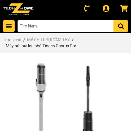
Trang chủ
MÁY HÚT BỤI CẦM TAY
Máy hút bụi lau nhà Tineco Chorus Pro