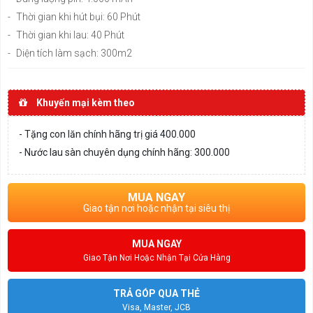
-
Thời gian khi hút bụi: 60 Phút
-
Thời gian khi lau: 40 Phút
-
Diện tích làm sạch: 300m2
Khuyến mại kèm theo
- Tặng con lăn chính hãng trị giá 400.000
- Nước lau sàn chuyên dụng chính hãng: 300.000
MUA NGAY
Giao tận nơi hoặc nhận tại siêu thị
MUA NGAY
Giao Tận Nơi Hoặc Nhận Tại Cửa Hàng
TRẢ GÓP QUA THẺ
Visa, Master, JCB