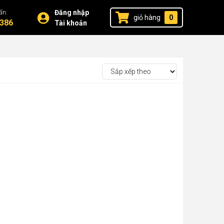
ấn:
Đăng nhập
giỏ hàng
0
386
Tài khoản