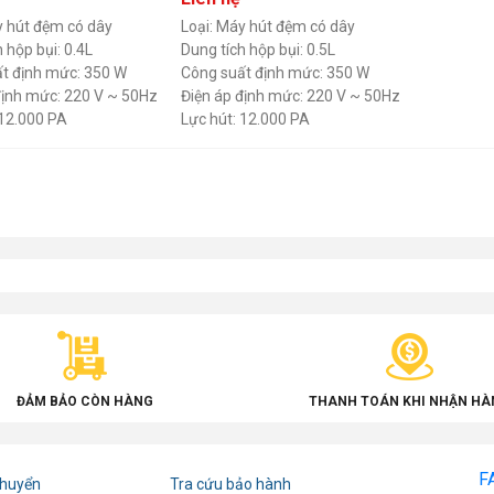
y hút đệm có dây
Loại: Máy hút đệm có dây
 hộp bụi: 0.4L
Dung tích hộp bụi: 0.5L
t định mức: 350 W
Công suất định mức: 350 W
định mức: 220 V ~ 50Hz
Điện áp định mức: 220 V ~ 50Hz
 12.000 PA
Lực hút: 12.000 PA
i dây nguồn: 4.5m
Chiều dài dây nguồn: 4.5m
ĐẢM BẢO CÒN HÀNG
THANH TOÁN KHI NHẬN HÀ
F
chuyển
Tra cứu bảo hành