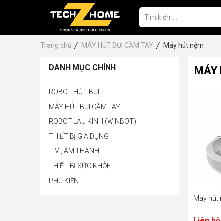
Trang chủ
MÁY HÚT BỤI CẦM TAY
Máy hút nệm
DANH MỤC CHÍNH
MÁY 
ROBOT HÚT BỤI
MÁY HÚT BỤI CẦM TAY
ROBOT LAU KÍNH (WINBOT)
THIẾT BỊ GIA DỤNG
TIVI, ÂM THANH
THIẾT BỊ SỨC KHỎE
PHỤ KIỆN
Máy hút
Liên hệ