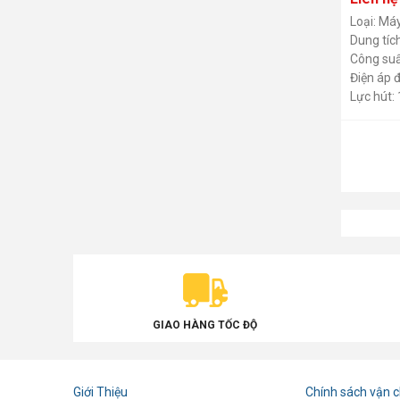
Loại: Má
Dung tích
Công suấ
Điện áp 
Lực hút:
Chiều dà
GIAO HÀNG TỐC ĐỘ
Giới Thiệu
Chính sách vận 