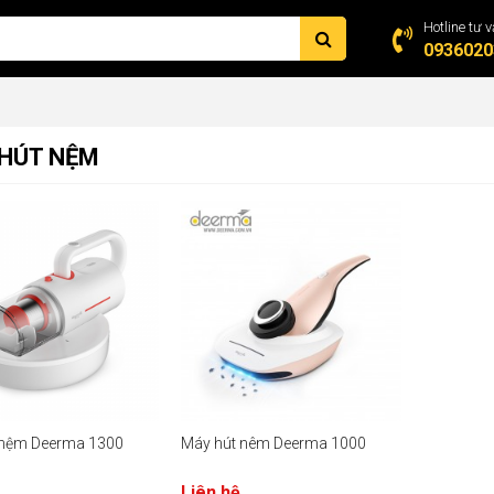
Hotline tư v
0936020
HÚT NỆM
 nệm Deerma 1300
Máy hút nêm Deerma 1000
Liên hệ