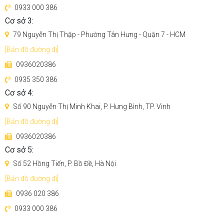
0933 000 386
Cơ sở 3:
79 Nguyễn Thị Thập - Phường Tân Hưng - Quận 7 - HCM
[Bản đồ đường đi]
0936020386
0935 350 386
Cơ sở 4:
Số 90 Nguyễn Thị Minh Khai, P. Hưng Bình, TP. Vinh
[Bản đồ đường đi]
Dẫn động kép trước và sau, trợ lực 2 chiều
0936020386
Bàn chải con lăn đôi được tích hợp lực kéo động cơ kép, có
Cơ sở 5:
thể di chuyển tiến và lùi theo ý muốn, giúp việc điều khiển
Số 52 Hồng Tiến, P. Bồ Đề, Hà Nội
trơn tru và thoải mái, dễ dàng và tiết kiệm sức.
[Bản đồ đường đi]
0936 020 386
0933 000 386