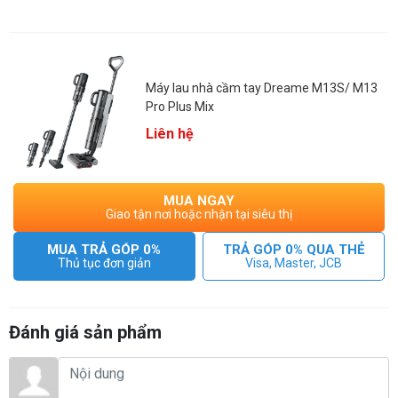
Máy lau nhà cầm tay Dreame M13S/ M13
Pro Plus Mix
Liên hệ
MUA NGAY
Giao tận nơi hoặc nhận tại siêu thị
MUA TRẢ GÓP 0%
TRẢ GÓP 0% QUA THẺ
Những tính năng nổi bật của Dreame M13S
Thủ tục đơn giản
Visa, Master, JCB
- Bàn chải con lăn đôi hoàn toàn mới.
- Giặt giẻ sấy khô con lăn bằng khí nóng.
- Nhiều đầu hút thay thế, dễ dàng chuyển đổi từ máy lau nhà
Đánh giá sản phẩm
sang máy hút bụi.
- Con lăn tràn viền 3 cạnh.
- Điện phân nước thành dung dịch khử khuẩn.