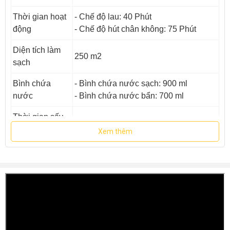
Thời gian hoạt
- Chế độ lau: 40 Phút
động
- Chế độ hút chân không: 75 Phút
Diện tích làm
250 m2
sạch
Bình chứa
- Bình chứa nước sạch: 900 ml
nước
- Bình chứa nước bẩn: 700 ml
Thời gian sấy
1,5 Giờ
khô
Xem thêm
Xuất xứ
Trung Quốc
Bảo hành
18 Tháng