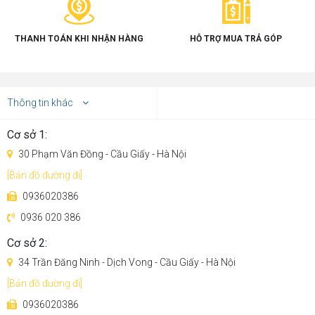
THANH TOÁN KHI NHẬN HÀNG
HỖ TRỢ MUA TRẢ GÓP
Thông tin khác
Cơ sở 1:
30 Phạm Văn Đồng - Cầu Giấy - Hà Nội
[Bản đồ đường đi]
0936020386
0936 020 386
Con lăn đôi tràn viền 2 cạnh.
Cơ sở 2:
Thiết kế chổi lăn đa hướng mới, bao phủ phía trước, phía
34 Trần Đăng Ninh - Dịch Vong - Cầu Giấy - Hà Nội
sau, bên trái và bên phải và theo mọi hướng. Chân bàn,
[Bản đồ đường đi]
mép tường, góc đều được làm sạch.
0936020386