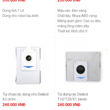
350.000
VNĐ
250.000
VNĐ
Dung tích 1 Lít
Màu sắc: Đen vàng
Dùng cho robot lau kính
Chất liệu: Nhựa ABS cứng
Màng quét gồm: Cao su dẻo,
màng lông mềm dày
Thiết kế: Hình chữ V
(Hàng chính hãng)
Túi chứa rác dùng cho Deebot
Túi đựng rác Deebot
X2 omni
T10/T20/X1 series
240.000
VNĐ
240.000
VNĐ