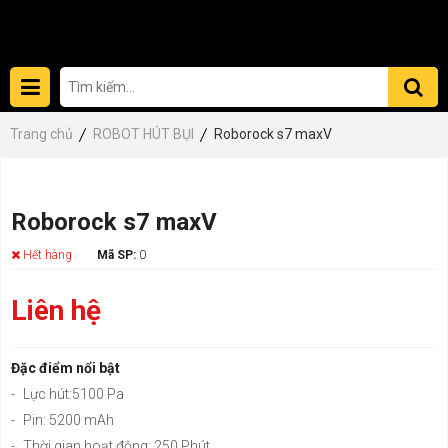
Trang chủ
ROBOT HÚT BỤI
Roborock s7 maxV
Roborock s7 maxV
Hết hàng
Mã SP:
0
Liên hệ
Đặc điểm nổi bật
-
Lực hút:5100 Pa
-
Pin: 5200 mAh
-
Thời gian hoạt động: 250 Phút