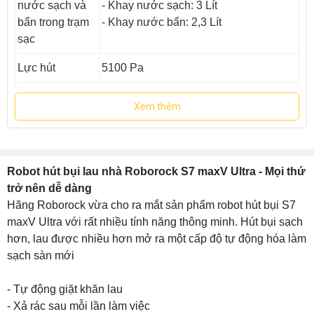
nước sạch và
- Khay nước sạch: 3 Lít
bẩn trong trạm
- Khay nước bẩn: 2,3 Lít
sạc
Lực hút
5100 Pa
Dung lượng pin
5200 mAh
Xem thêm
Diện tích làm
250 - 300 m2 (Tiêu chuẩn)
sạch
- Hút bụi
Robot hút bụi lau nhà Roborock S7 maxV Ultra - Mọi thứ
- Lau rung
trở nên dễ dàng
TÍnh năng
- Giặt khăn tự động, xả rác tự động
Hãng Roborock vừa cho ra mắt sản phẩm robot hút bụi S7
- Lưu 4 map, tạo tường ảo, tùy chỉnh
maxV Ultra với rất nhiều tính năng thông minh. Hút bụi sạch
đa chế độ làm sạch...
hơn, lau được nhiều hơn mở ra một cấp độ tự động hóa làm
sạch sàn mới
Xuất xứ
Trung Quốc
- Tự động giặt khăn lau
Bảo hành
24 tháng
- Xả rác sau mỗi lần làm việc