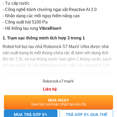
- Tự cấp nước
- Công nghệ tránh chướng ngại vật Reactive AI 2.0
- Nhận dạng các mối nguy hiểm nâng cao
- Công suất hút 5100 Pa
- Hệ thống lau rung
VibraRise®
1. Trạm sạc thông minh tích hợp 3 trong 1
Robot hút bụi lau nhà Roborock S7 MaxV Ultra được nhà
sản xuất trang bị một thùng chứa rác đi kèm với dung tích
lên tới 2.5L và hai thùng nước bao gồm 1 thùng nước sạch
với dung tích 3L và một thùng nước bẩn với dung tích 2.3L.
Trạm sạc tích hợp 3 tính năng: Giăt rẻ lau tự động, tự xả rác,
tự cấp nước
Roborock s7 maxV
1.1 Giặt khăn tự động
Liên hệ
S7 MaxV Ultra sử dụng công nghệ tự động làm sạch giẻ lau,
MUA NGAY
nước được bổ sung tự động để làm sạch lại khăn lau trong
Giao tận nơi hoặc nhận tại siêu thị
quá trình hoạt động. Robot sử dụng đồng thời, phương
pháp “rửa, phun nước, cạo” tiên tiến hơn, giúp cải thiện
MUA TRẢ GÓP 0%
TRẢ GÓP 0% QUA THẺ