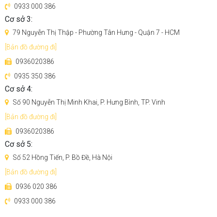
0933 000 386
Công nghệ Aivi 3.0 nhìn thấu hiểu rõ ngôi nhà bạn
Cơ sở 3:
- Được trang bị trí thông minh nhân tạo AI và công nghệ
79 Nguyễn Thị Thập - Phường Tân Hưng - Quận 7 - HCM
nhận dạng hình ảnh mới, Deebot T10 sẽ học sâu thông tin
[Bản đồ đường đi]
không gian gia đình và di chuyển thông minh giống như oto
0936020386
không người lái. Một đột phá mới về công nghệ giúp Deebot
T10 hạn chế tối đa khả năng mắc kẹt.
0935 350 386
Cơ sở 4:
Số 90 Nguyễn Thị Minh Khai, P. Hưng Bình, TP. Vinh
[Bản đồ đường đi]
0936020386
Cơ sở 5:
Số 52 Hồng Tiến, P. Bồ Đề, Hà Nội
[Bản đồ đường đi]
0936 020 386
0933 000 386