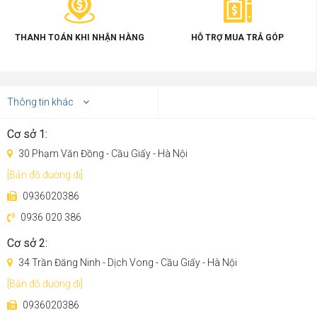
- Công nghệ lau Turbo 2.0 tẩy rửa tăng áp, loại bỏ các vết
THANH TOÁN KHI NHẬN HÀNG
HỖ TRỢ MUA TRẢ GÓP
bẩn cứng đầu
- Giặt khăn lau tự động tiện lợi, rảnh tay
Thông tin khác
Cơ sở 1:
30 Phạm Văn Đồng - Cầu Giấy - Hà Nội
[Bản đồ đường đi]
0936020386
0936 020 386
Cơ sở 2:
34 Trần Đăng Ninh - Dịch Vong - Cầu Giấy - Hà Nội
[Bản đồ đường đi]
0936020386