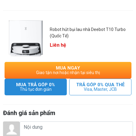
Robot hút bụi lau nhà Deebot T10 Turbo
(Quốc Tế)
Liên hệ
MUA NGAY
Giao tận nơi hoặc nhận tại siêu thị
- Công nghệ Aivi 3.0 tránh chướng ngại vật và hạn chế mắc
MUA TRẢ GÓP 0%
TRẢ GÓP 0% QUA THẺ
kẹt tối đa
Thủ tục đơn giản
Visa, Master, JCB
- YIKO AI trợ lý giọng nói, giao tiếp trực tiếp giữa người và
robot
- TrueMapping 2.0 thiết lập bản đồ và điều hướng chính xác
Đánh giá sản phẩm
trong mọi điều kiện