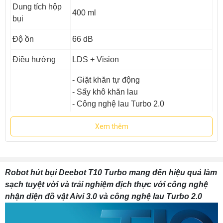
Dung tích hộp
400 ml
bụi
Độ ồn
66 dB
Điều hướng
LDS + Vision
- Giặt khăn tự động
- Sấy khô khăn lau
- Công nghệ lau Turbo 2.0
- Công nghệ Aivi 3.0
Xem thêm
Tính năng
- Trợ năng giọng nói YIKO AI
- Thiết lập bản đồ TrueMapping 2.0,
tường ảo, cảm biến thảm, chống rơi,
chống va chạm...
Robot hút bụi Deebot T10 Turbo mang đến hiệu quả làm
- Khử khuẩn bằng ion bạc
sạch tuyệt vời và trải nghiệm địch thực với công nghệ
Xuất xứ
Trung Quốc
nhận diện đồ vật Aivi 3.0 và công nghệ lau Turbo 2.0
Bảo hành
24 tháng