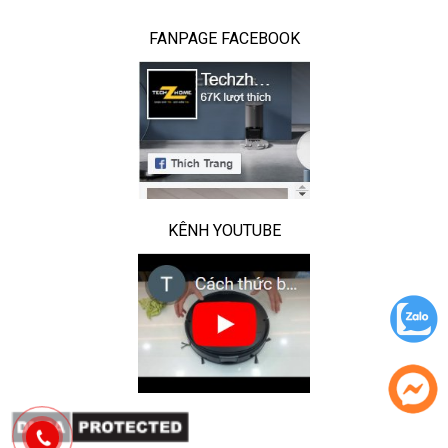
FANPAGE FACEBOOK
Công nghệ AIVI 3.0 trên Deebot T10
Chíp xử lý với sức mạnh tăng vọt
KÊNH YOUTUBE
Chip sử dụng cho Deebot T10 được trang bị AI chuyên
dụng để phù hợp với thuật toán hàng đầu của Ecovacs,
mang lại khả năng cải thiện sức mạnh tính toán theo cấp số
nhân và khả năng sử lý hình ảnh siêu việt
- Cải thiện độ chính xác nhận dạng 20%
- Tăng 16 lần sức mạnh tính toán
- Top 5 AI sức mạnh tính toán
- Tốc độ nhận dạng nhanh hơn 20 lần