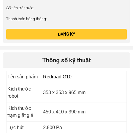
Số tiền trả trước:
Thanh toán hàng tháng:
ĐĂNG KÝ
Thông số kỹ thuật
Tên sản phẩm
Redroad G10
Kích thước
353 x 353 x 965 mm
robot
Kích thước
450 x 410 x 390 mm
trạm giặt giẻ
Lực hút
2.800 Pa