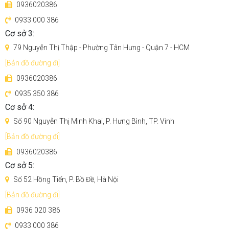
lau được phun nước và giặt với cơ chế rung lắc kết hợp chà
0936020386
sát tốc độ cao làm sạch mọi bụi bẩn, chất lỏng bám trên giẻ
0933 000 386
lau. Sau khi hoàn thành nhiệm vụ làm sạch, giẻ lau được
Cơ sở 3:
làm khô bằng gió để tránh xuất hiện mùi hôi, ngăn ngừa vi
79 Nguyễn Thị Thập - Phường Tân Hưng - Quận 7 - HCM
khuẩn, nấm mốc.
Ngoài ra,
Redroad G10
có dung tích hộp nước sạch (4.5L)
[Bản đồ đường đi]
và hộp nước bẩn lớn (4L) nên bạn không cần tốn công thay
0936020386
nước quá thường xuyên.
0935 350 386
Cơ sở 4:
Số 90 Nguyễn Thị Minh Khai, P. Hưng Bình, TP. Vinh
[Bản đồ đường đi]
0936020386
Cơ sở 5:
Số 52 Hồng Tiến, P. Bồ Đề, Hà Nội
[Bản đồ đường đi]
0936 020 386
0933 000 386