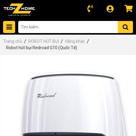
Trang chủ
ROBOT HÚT BỤI
Hãng khác
Robot hút bụi Redroad G10 (Quốc Tế)