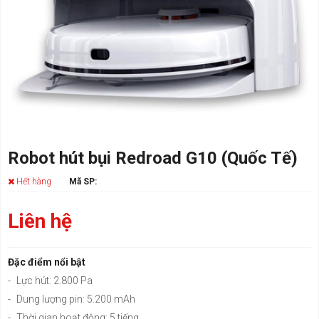
Robot hút bụi Redroad G10 (Quốc Tế)
Hết hàng
Mã SP:
Liên hệ
Đặc điểm nổi bật
-
Lực hút: 2.800 Pa
-
Dung lượng pin: 5.200 mAh
-
Thời gian hoạt động: 5 tiếng