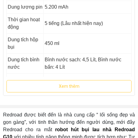
Dung lượng pin
5.200 mAh
Thời gian hoạt
5 tiếng (Lâu nhất hiện nay)
động
Dung tích hộp
450 ml
bụi
Dung tích bình
Bình nước sạch: 4,5 Lít, Bình nước
nước
bẩn: 4 Lít
Lưu bản đồ
3 tầng
Xem thêm
- Lau và hút đồng thời
- Công nghệ lau rung tần số cao: 3.000
Lần/ Phút
- Cảm biến thảm thông minh, nâng hạ
Redroad được biết đến là nhà cung cấp “ lối sống đẹp và
Chức năng
đế lau khi gặp thảm
gọn gàng”, với tinh thần hướng đến người dùng, mới đây
- Giặt giẻ lau trong quá trình robot làm
Redroad cho ra mắt
robot hút bụi lau nhà Redroad
vieecj
G10
với nhiều tính năng thông minh được tích hợp như: Tự