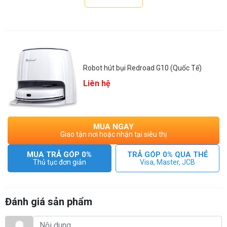
Những đặc điểm nổi bật của Redroad G10
- Tự động giặt & thổi khô khăn lau: sau 10m2 làm sạch robot
tự động trở về dock sạc để vệ sinh giẻ.
- Thời lượng pin dài với dung lượng 5200mAh. Pin được
Robot hút bụi Redroad G10 (Quốc Tế)
thiết kế đặc biệt, thời gian hoạt động lên đến 5 tiếng
Liên hệ
- Lực hút mạnh 2800Pa
- Khả năng tiệt trùng bằng điện phân nước
- Lau rung với tần số cao 3000 lần/phút
- Nhận diện thảm nâng đế lau, đồng thời lực hút được tăng
MUA NGAY
Giao tận nơi hoặc nhận tại siêu thị
lên
- Điều hướng LDS vẽ bản đồ chính xác, nhận diện nhanh
MUA TRẢ GÓP 0%
TRẢ GÓP 0% QUA THẺ
mọi vật
Thủ tục đơn giản
Visa, Master, JCB
- Điều khiển qua App Redroad
Đánh giá sản phẩm