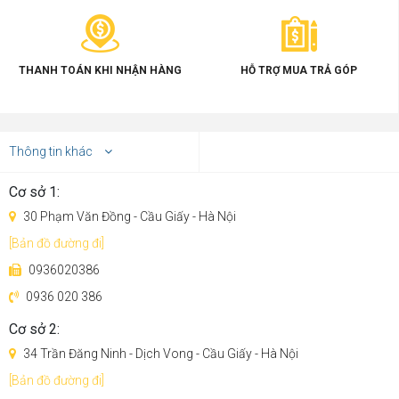
THANH TOÁN KHI NHẬN HÀNG
HỖ TRỢ MUA TRẢ GÓP
Thông tin khác
Cơ sở 1:
30 Phạm Văn Đồng - Cầu Giấy - Hà Nội
[Bản đồ đường đi]
0936020386
Tự động giặt sạch và làm khô giẻ lau
0936 020 386
Thay vì phải mất thời gian tháo lắp, giặt giẻ lau mỗi ngày
Cơ sở 2:
như các robot thông thường, thì robot hút bụi lau nhà
34 Trần Đăng Ninh - Dịch Vong - Cầu Giấy - Hà Nội
Redroad G10 sẽ tự động trở về dock sạc giặt phần giẻ lau
với nước sạch sau mỗi 10 m2. Trong quá trình vệ sinh, giẻ
[Bản đồ đường đi]